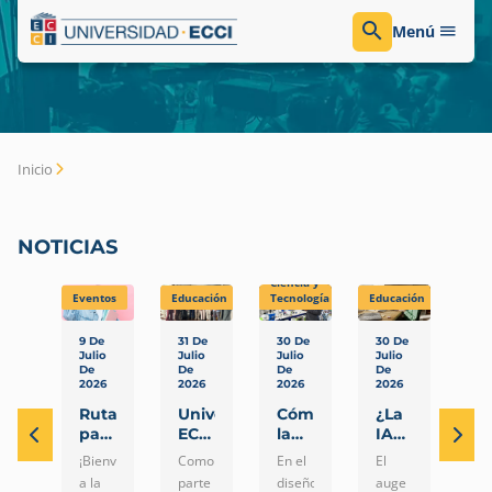
Menú
Inicio
NOTICIAS
Ciencia y
Eventos
Educación
Tecnología
Educación
Edu
9 De
31 De
30 De
30 De
30
Julio
Julio
Julio
Julio
Jul
De
De
De
De
De
2026
2026
2026
2026
20
Ruta
Universidad
Cómo
¿La
M
para
ECCI
la
IA
y
estudiantes
fortalece
selección
reemplaza
Pu
¡Bienvenido
Como
En el
El
Mu
nuevos
su
estratégica
o
e
a la
parte
diseño
auge
pr