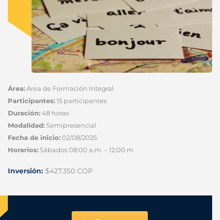
Área:
Área de Formación Integral
Participantes:
15 participantes
Duración:
48 horas
Modalidad:
Semipresencial
Fecha de inicio:
02/08/2025
Horarios:
Sábados 08:00 a.m. – 12:00 m
Inversión:
$427.350 COP