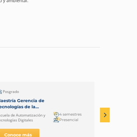
o y ambiental.
Posgrado
Pregrado - Cic
aestría Gerencia de
Tecnología e
ecnologías de la
Automatizac
nformación y
Robótica Indu
4 semestres
scuela de Automatización y
Escuela de Autom
omunicación TIC
Medellín
Presencial
ecnologías Digitales
Tecnologías Digi
Conoce más
Conoce 