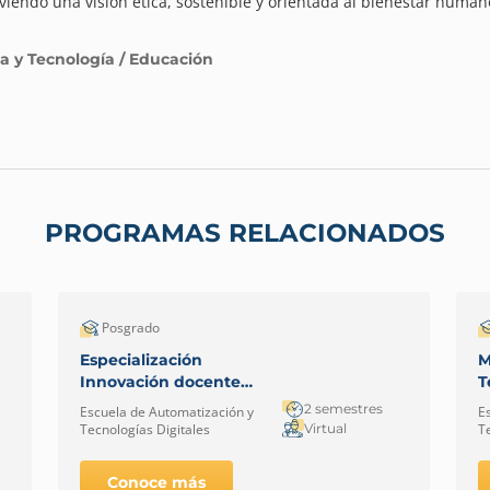
iendo una visión ética, sostenible y orientada al bienestar human
a y Tecnología / Educación
PROGRAMAS RELACIONADOS
Posgrado
Especialización
M
Innovación docente
T
mediada por TIC –
I
2 semestres
Escuela de Automatización y
E
Virtual
C
Virtual
Tecnologías Digitales
T
Conoce más