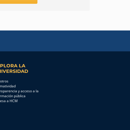
PLORA LA
IVERSIDAD
otros
matividad
nsparencia y acceso a la
ormación pública
resa a HCM