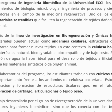
 programa de
Ingeniería Biomédica de la Universidad ECCI
, lo
mientos de biología, microbiología, ingeniería de procesos y ci
adoras en el campo de la medicina regenerativa. Uno de los 
eriales sostenibles
que faciliten la regeneración de tejidos dañad
tal.
vés de la
línea de investigación en Bioregeneración y Ómicas I
teriales pueden actuar como
andamios celulares
, estructuras 
zarse para formar nuevos tejidos. En este contexto, la
celulosa ba
nterés: es natural, biodegradable, biocompatible y de bajo costo. 
ión de agua la hacen ideal para el desarrollo de tejidos artifici
 a los materiales sintéticos o de origen animal.
 laboratorios del programa, los estudiantes trabajan con
cultivos
portamiento frente a los andamios de celulosa bacteriana. Est
eración y formación de estructuras tisulares que, en el fut
ración de cartílago, articulaciones o tejido óseo
.
bajo desarrollado por el grupo de Bioregeneración de la Universidad 
uturos ingenieros biomédicos, sino que los conecta con las
t