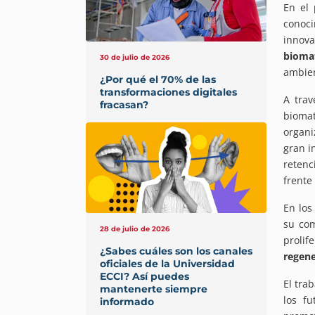
En el
conoci
innov
biomat
30 de julio de 2026
ambien
¿Por qué el 70% de las
transformaciones digitales
A tra
fracasan?
bioma
organi
gran i
retenc
frente
En los
su com
28 de julio de 2026
prolif
¿Sabes cuáles son los canales
regene
oficiales de la Universidad
ECCI? Así puedes
El tra
mantenerte siempre
los f
informado