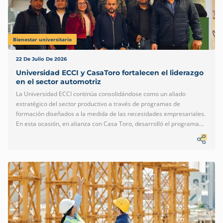
Bienestar universitario
22 De Julio De 2026
Universidad ECCI y CasaToro fortalecen el liderazgo
en el sector automotriz
La Universidad ECCI continúa consolidándose como un aliado
estratégico del sector productivo a través de programas de
formación diseñados a la medida de las necesidades empresariales.
En esta ocasión, en alianza con Casa Toro, desarrolló el programa
«Un jefe de taller completo e integral», una iniciativa orientada al
fortalecimiento de las competencias gerenciales y operativas de los
líderes de taller. Desarrollado bajo una modalidad híbrida y con una
intensidad de 66 horas, el programa permitió a los participantes
fortalecer sus conocimientos y estandarizar procesos bajo
lineamientos globales, obteniendo además una doble certificación
que respalda su formación. Esta iniciativa refleja el compromiso […]