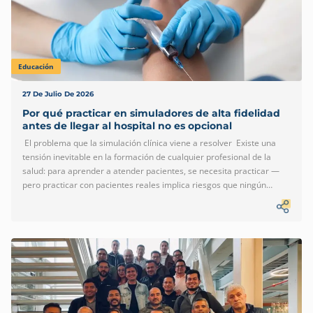
Educación
27 De Julio De 2026
Por qué practicar en simuladores de alta fidelidad
antes de llegar al hospital no es opcional
El problema que la simulación clínica viene a resolver Existe una
tensión inevitable en la formación de cualquier profesional de la
salud: para aprender a atender pacientes, se necesita practicar —
pero practicar con pacientes reales implica riesgos que ningún
sistema de salud puede ignorar. La OMS estima que los eventos
adversos relacionados con la atención médica insegura son una de
las principales causas de muerte y discapacidad en el mundo, y la
mayoría ocurren en entornos de alta complejidad donde la presión
sobre el equipo de salud es máxima. La simulación clínica surge
como respuesta directa a esa tensión. Permite […]