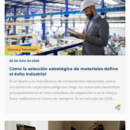
con […]
Ciencia y Tecnología
30 De Julio De 2026
Cómo la selección estratégica de materiales define
el éxito industrial
En el diseño y la manufactura de componentes industriales, existe
una tentación corporativa peligrosa: elegir los materiales basándose
principalmente en el costo inmediato de adquisición o en la clásica
frase «utilicemos el mismo de siempre». En el mercado de 2026,
donde las cadenas de suministro exigen optimización extrema y los
productos operan bajo condiciones cada vez más demandantes,
esta visión lineal es un boleto directo al fracaso operativo. La
selección de materiales ya no puede ser una decisión puramente
administrativa o de compras; es una disciplina estratégica de la