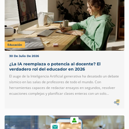
ingeniería que impacta directamente el balance financiero y la
reputación de una […]
Educación
30 De Julio De 2026
¿La IA reemplaza o potencia al docente? El
verdadero rol del educador en 2026
El auge de la Inteligencia Artificial generativa ha desatado un debate
sísmico en las salas de profesores de todo el mundo. Con
herramientas capaces de redactar ensayos en segundos, resolver
ecuaciones complejas y planificar clases enteras con un solo
comando, es natural que surja el temor: ¿estamos presenciando el
fin de la profesión docente? En 2026, la respuesta científica y
pedagógica es un rotundo NO. Sin embargo, la permanencia del
educador no está asegurada por la tradición, sino por su capacidad
de mutar. La IA no viene a reemplazar al maestro; viene a obligarlo a
dejar de ser un simple transmisor […]