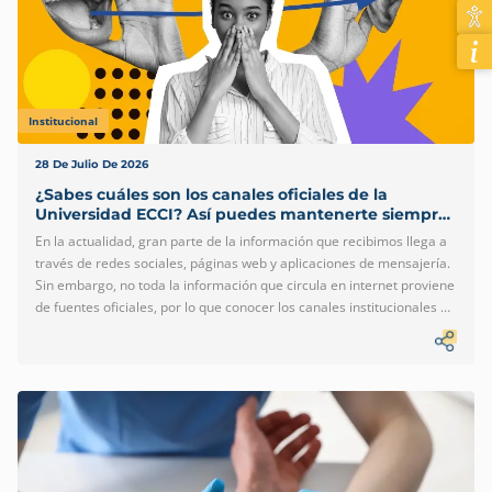
Institucional
28 De Julio De 2026
¿Sabes cuáles son los canales oficiales de la
Universidad ECCI? Así puedes mantenerte siempre
informado
En la actualidad, gran parte de la información que recibimos llega a
través de redes sociales, páginas web y aplicaciones de mensajería.
Sin embargo, no toda la información que circula en internet proviene
de fuentes oficiales, por lo que conocer los canales institucionales es
la mejor manera de mantenerse informado y evitar la
desinformación. En la Universidad ECCI trabajamos para que
estudiantes, aspirantes, egresados, docentes y comunidad en
general encuentren información clara, actualizada y confiable a
través de nuestros canales oficiales de comunicación. ¿Por qué es
importante consultar los canales oficiales? Las fechas de matrícula,
convocatorias, eventos, becas, procesos académicos, actividades […]