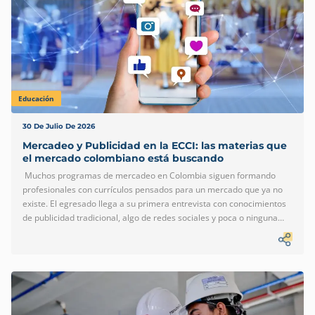
Educación
30 De Julio De 2026
Mercadeo y Publicidad en la ECCI: las materias que
el mercado colombiano está buscando
Muchos programas de mercadeo en Colombia siguen formando
profesionales con currículos pensados para un mercado que ya no
existe. El egresado llega a su primera entrevista con conocimientos
de publicidad tradicional, algo de redes sociales y poca o ninguna
exposición a data, automatización o estrategia digital avanzada. Las
empresas lo notan — y lo mencionan en sus procesos de selección.
El mercado colombiano es directo en sus señales. La publicidad
digital concentra hoy el 59 % de toda la inversión publicitaria del país
y creció 7,6 % en 2025 hasta superar los $3,04 billones, según el
Reporte de Inversión en Publicidad […]