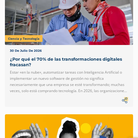
Ciencia y Tecnología
30 De Julio De 2026
¿Por qué el 70% de las transformaciones digitales
fracasan?
Estar «en la nube», automatizar tareas con Inteligencia Artificial o
implementar un nuevo software de gestión no significa
necesariamente que una empresa se esté transformando; muchas
veces, solo está comprando tecnología. En 2026, las organizaciones
siguen cayendo en la misma trampa: asumir que el software es una
solución mágica e instantánea. Grandes firmas de consultoría global
confirman que cerca del 70% de las iniciativas de transformación
digital fallan en alcanzar sus objetivos estratégicos o financieros. La
pregunta obligatoria para la alta dirección ya no es qué
herramientas adquirir, sino: ¿por qué estamos gastando
presupuestos históricos en tecnología sin ver un impacto […]