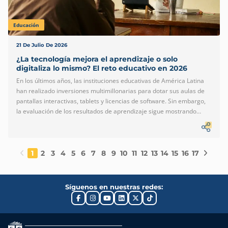
Educación
21 De Julio De 2026
¿La tecnología mejora el aprendizaje o solo
digitaliza lo mismo? El reto educativo en 2026
En los últimos años, las instituciones educativas de América Latina
han realizado inversiones multimillonarias para dotar sus aulas de
pantallas interactivas, tablets y licencias de software. Sin embargo,
la evaluación de los resultados de aprendizaje sigue mostrando
estancamiento. Esto nos pone frente a una verdad incómoda pero
necesaria: puedes llenar un aula de pantallas, pero si no cambias la
pedagogía, nada cambia. En 2026, el peligro ya no es la falta de
acceso a la tecnología, sino la digitalización cosmética: la tendencia
1
2
3
4
5
6
7
8
9
10
11
12
13
14
15
16
17
a usar herramientas avanzadas para replicar los mismos métodos
tradicionales de enseñanza pasiva de hace un siglo. La trampa […]
Síguenos en nuestras redes: