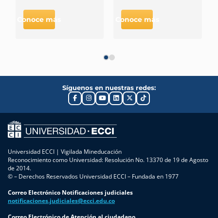
Conoce más
Conoce más
C
Síguenos en nuestras redes:
Universidad ECCI | Vigilada Mineducación
Reconocimiento como Universidad: Resolución No. 13370 de 19 de Agosto
de 2014.
© – Derechos Reservados Universidad ECCI – Fundada en 1977
Correo Electrónico Notificaciones judiciales
notificaciones.judiciales@ecci.edu.co
Correo Electrónico de Atención al ciudadano