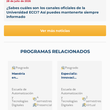
28 de julio de 2026
¿Sabes cuáles son los canales oficiales de la
Universidad ECCI? Así puedes mantenerte siempre
informado
Ver más noticias
PROGRAMAS RELACIONADOS
Posgrado
Posgrado
Maestría
Especialización
en
Innovación
Ingeniería
docente
mediada
Escuela de
Escuela de
por TIC –
Automatización
Automatización
Virtual
y
y
4
2
Tecnologías
Tecnologías
semestres
semestres
Digitales
Digitales
Presencial
Virtual