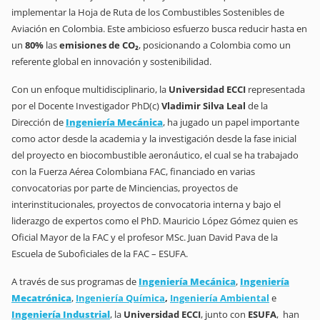
implementar la Hoja de Ruta de los Combustibles Sostenibles de
Aviación en Colombia. Este ambicioso esfuerzo busca reducir hasta en
un
80%
las
emisiones de CO₂
, posicionando a Colombia como un
referente global en innovación y sostenibilidad.
Con un enfoque multidisciplinario, la
Universidad ECCI
representada
por el Docente Investigador PhD(c)
Vladimir Silva Leal
de la
Dirección de
Ingeniería Mecánica
, ha jugado un papel importante
como actor desde la academia y la investigación desde la fase inicial
del proyecto en biocombustible aeronáutico, el cual se ha trabajado
con la Fuerza Aérea Colombiana FAC, financiado en varias
convocatorias por parte de Minciencias, proyectos de
interinstitucionales, proyectos de convocatoria interna y bajo el
liderazgo de expertos como el
PhD. Mauricio López Gómez quien
es
Oficial Mayor de la FAC y el profesor MSc. Juan David Pava de la
Escuela de Suboficiales de la FAC – ESUFA.
A través de sus programas de
Ingeniería Mecánica
,
Ingeniería
Mecatrónica
,
Ingeniería Química
,
Ingeniería Ambiental
e
Ingeniería Industrial
, la
Universidad ECCI
, junto con
ESUFA
, han