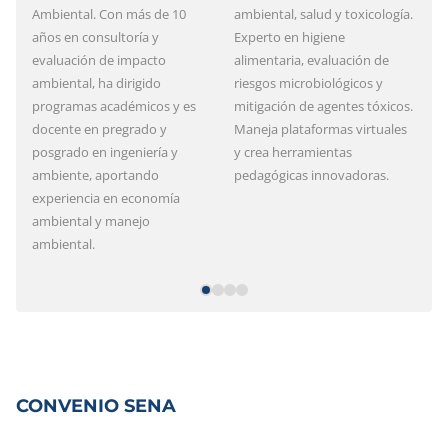
Ambiental. Con más de 10
ambiental, salud y toxicología.
Su
años en consultoría y
Experto en higiene
Bi
evaluación de impacto
alimentaria, evaluación de
G
ambiental, ha dirigido
riesgos microbiológicos y
O
programas académicos y es
mitigación de agentes tóxicos.
e
docente en pregrado y
Maneja plataformas virtuales
ap
posgrado en ingeniería y
y crea herramientas
d
ambiente, aportando
pedagógicas innovadoras.
e
experiencia en economía
ex
ambiental y manejo
f
ambiental.
CONVENIO SENA