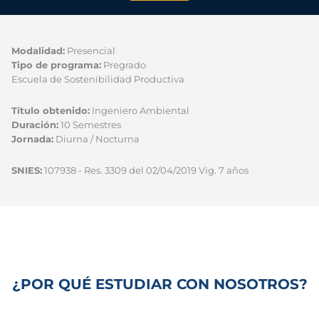
Modalidad:
Presencial
Tipo de programa:
Pregrado
Escuela de Sostenibilidad Productiva
Título obtenido:
Ingeniero Ambiental
Duración:
10 Semestres
Jornada:
Diurna / Nocturna
SNIES:
107938 - Res. 3309 del 02/04/2019 Vig. 7 años
¿POR QUÉ ESTUDIAR CON NOSOTROS?