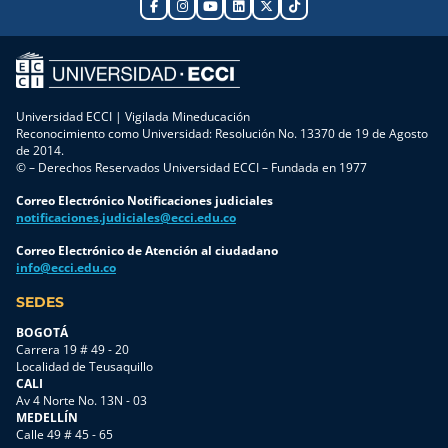
basándose
de
y uno
de tu
principalmente
formación
que vive
semestre.
en el
diseñados
«apagando
Sigue
costo
a la
incendios».
esta ruta
inmediato
medida
Por
y
de
de las
décadas,
completa
Universidad ECCI | Vigilada Mineducación
adquisición
necesidades
la
Reconocimiento como Universidad: Resolución No. 13370 de 19 de Agosto
cada
o en la
empresariales.
cultura
de 2014.
paso
© – Derechos Reservados Universidad ECCI – Fundada en 1977
clásica
En esta
industrial
para
frase
ocasión,
ha
iniciar
Correo Electrónico Notificaciones judiciales
«utilicemos
en
premiado
tus
notificaciones.judiciales@ecci.edu.co
el mismo
alianza
al
clases
de
con Casa
ingeniero
Correo Electrónico de Atención al ciudadano
sin
info@ecci.edu.co
siempre».
Toro,
que
inconvenientes
En el
desarrolló
soluciona
Paso 1.
SEDES
mercado
el
una
Participa
de 2026,
programa
crisis
BOGOTÁ
en las
donde
«Un jefe
técnica
Carrera 19 # 49 - 20
evaluaciones
Localidad de Teusaquillo
las
de taller
en
profesorales
CALI
cadenas
completo
tiempo
Este
Av 4 Norte No. 13N - 03
de
e
récord.
proceso
MEDELLÍN
suministro
integral»,
Sin
Calle 49 # 45 - 65
es un
exigen
una
embargo,