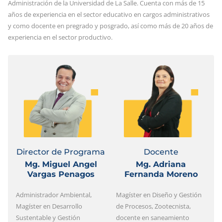
Administración de la Universidad de La Salle. Cuenta con más de 15
años de experiencia en el sector educativo en cargos administrativos
y como docente en pregrado y posgrado, así como más de 20 años de
experiencia en el sector productivo.
Director de Programa
Docente
Mg. Miguel Angel
Mg. Adriana
Vargas Penagos
Fernanda Moreno
Administrador Ambiental,
Magíster en Diseño y Gestión
D
Magíster en Desarrollo
de Procesos, Zootecnista,
M
Sustentable y Gestión
docente en saneamiento
A