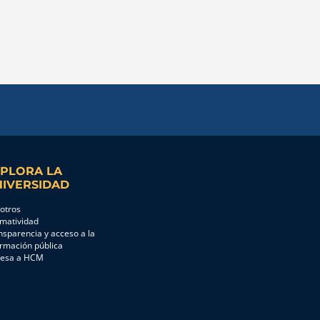
PLORA LA
IVERSIDAD
otros
matividad
nsparencia y acceso a la
ormación pública
resa a HCM