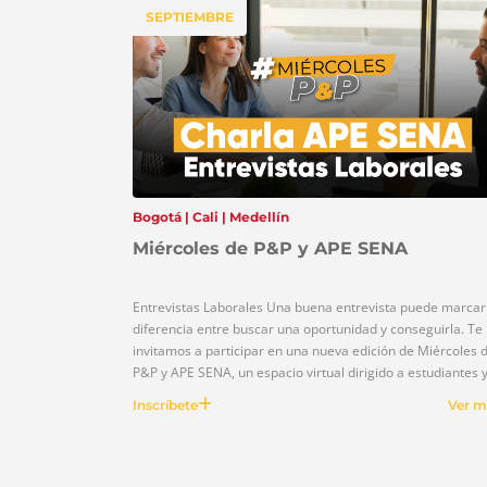
SEPTIEMBRE
Bogotá | Cali | Medellín
Miércoles de P&P y APE SENA
Entrevistas Laborales Una buena entrevista puede marcar 
diferencia entre buscar una oportunidad y conseguirla. Te
invitamos a participar en una nueva edición de Miércoles 
P&P y APE SENA, un espacio virtual dirigido a estudiantes 
egresados de la Universidad ECCI, donde conocerás
Inscríbete
Ver m
estrategias y recomendaciones para afrontar con éxito los
procesos de selección […]