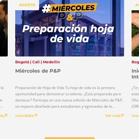
AGOSTO
A
Bogotá | Cali | Medellín
Bogo
Miércoles de P&P
In
In
la
Preparación de Hoja de Vida Tu hoja de vida es la primera
¿Te 
oportunidad para demostrar tu talento. ¿Está preparada para
exte
de
destacar? Participa en una nueva edición de Miércoles de P&P,
Ofic
y
un espacio diseñado para estudiantes y egresados de la
(ORI
Universidad ECCI que buscan fortalecer su perfil profesional y
Seme
ás
Inscríbete
Ver más
Insc
prepararse para acceder a oportunidades de prácticas, […]
dura
para