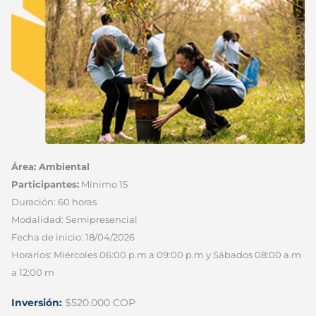
Área: Ambiental
Participantes:
Mínimo 15
Duración: 60 horas
Modalidad: Semipresencial
Fecha de inicio: 18/04/2026
Horarios: Miércoles 06:00 p.m a 09:00 p.m y Sábados 08:00 a.m
a 12:00 m
Inversión:
$520.000 COP