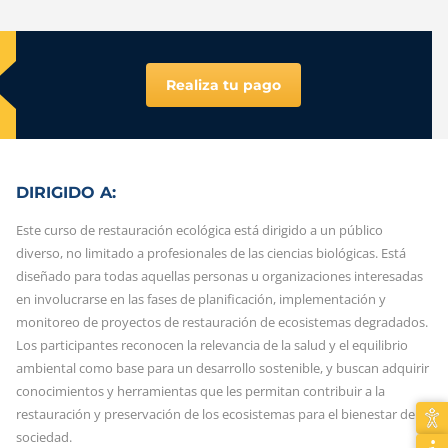
Realiza tu pago
DIRIGIDO A:
Este curso de restauración ecológica está dirigido a un público
diverso, no limitado a profesionales de las ciencias biológicas. Está
diseñado para todas aquellas personas u organizaciones interesadas
en involucrarse en las fases de planificación, implementación y
monitoreo de proyectos de restauración de ecosistemas degradados.
Los participantes reconocen la relevancia de la salud y el equilibrio
ambiental como base para un desarrollo sostenible, y buscan adquirir
conocimientos y herramientas que les permitan contribuir a la
restauración y preservación de los ecosistemas para el bienestar de la
sociedad.