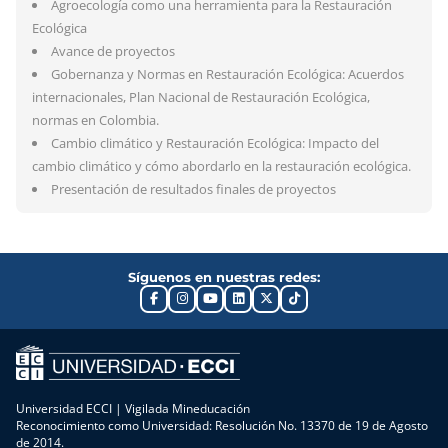
Agroecología como una herramienta para la Restauración
Ecológica
Avance de proyectos
Gobernanza y Normas en Restauración Ecológica: Acuerdos
internacionales, Plan Nacional de Restauración Ecológica,
normas en Colombia.
Cambio climático y Restauración Ecológica: Impacto del
cambio climático y cómo abordarlo en la restauración ecológica.
Presentación de resultados finales de proyectos
Síguenos en nuestras redes:
Universidad ECCI | Vigilada Mineducación
Reconocimiento como Universidad: Resolución No. 13370 de 19 de Agosto
de 2014.