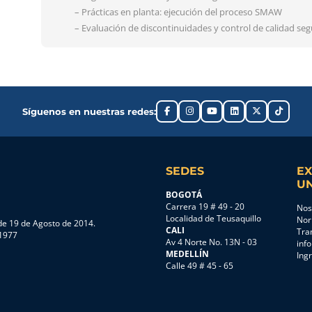
– Prácticas en planta: ejecución del proceso SMAW
– Evaluación de discontinuidades y control de calidad s
Síguenos en nuestras redes:
SEDES
EX
UN
BOGOTÁ
Carrera 19 # 49 - 20
Nos
Localidad de Teusaquillo
Nor
e 19 de Agosto de 2014.
CALI
Tra
 1977
Av 4 Norte No. 13N - 03
inf
MEDELLÍN
Ing
Calle 49 # 45 - 65