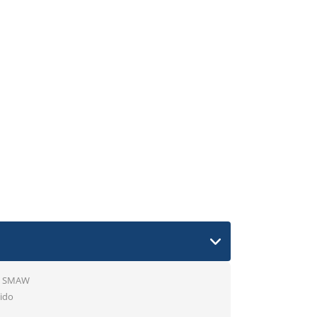
so SMAW
tido