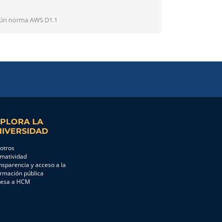
egún norma AWS D1.1
PLORA LA
IVERSIDAD
otros
matividad
nsparencia y acceso a la
ormación pública
resa a HCM