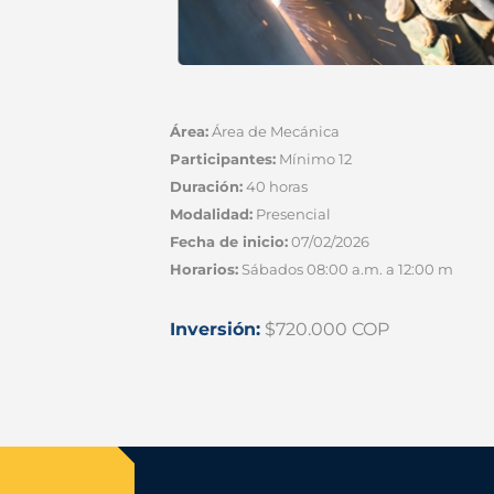
Área:
Área de Mecánica
Participantes:
Mínimo 12
Duración:
40 horas
Modalidad:
Presencial
Fecha de inicio:
07/02/2026
Horarios:
Sábados 08:00 a.m. a 12:00 m
Inversión:
$720.000 COP