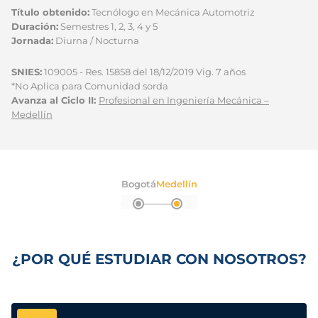
Título obtenido:
Tecnólogo en Mecánica Automotriz
Duración:
Semestres 1, 2, 3, 4 y 5
Jornada:
Diurna / Nocturna
SNIES:
109005 - Res. 15858 del 18/12/2019 Vig. 7 años
*No Aplica para Comunidad sorda
Avanza al Ciclo II:
Profesional en Ingeniería Mecánica –
Medellín
Bogotá
Medellín
¿POR QUÉ ESTUDIAR CON NOSOTROS?