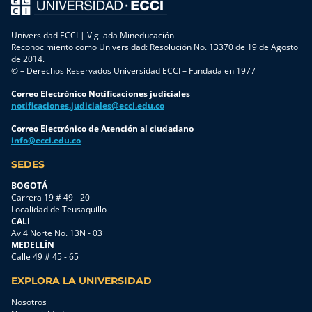
Sin
a la
embargo,
medida
no toda
de las
Universidad ECCI | Vigilada Mineducación
la
necesidades
Reconocimiento como Universidad: Resolución No. 13370 de 19 de Agosto
información
empresariales.
de 2014.
© – Derechos Reservados Universidad ECCI – Fundada en 1977
que
En esta
circula
ocasión,
Correo Electrónico Notificaciones judiciales
en
en
notificaciones.judiciales@ecci.edu.co
internet
alianza
proviene
con Casa
Correo Electrónico de Atención al ciudadano
info@ecci.edu.co
de
Toro,
fuentes
desarrolló
SEDES
oficiales,
el
por lo
programa
BOGOTÁ
que
«Un jefe
Carrera 19 # 49 - 20
Localidad de Teusaquillo
conocer
de taller
CALI
los
completo
Av 4 Norte No. 13N - 03
canales
e
MEDELLÍN
institucionales
integral»,
Calle 49 # 45 - 65
es la
una
mejor
iniciativa
EXPLORA LA UNIVERSIDAD
manera
orientada
Nosotros
de
al