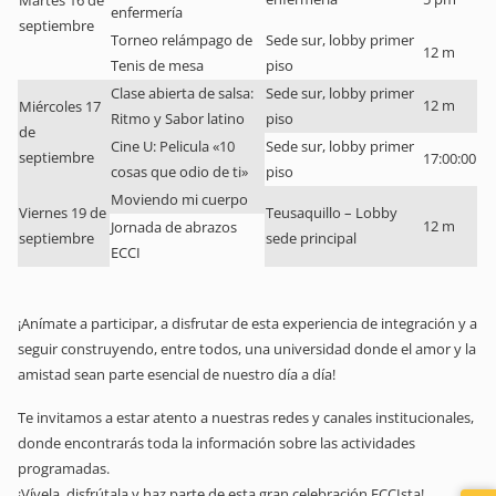
Martes 16 de
enfermería
septiembre
Torneo relámpago de
Sede sur, lobby primer
12 m
Tenis de mesa
piso
Clase abierta de salsa:
Sede sur, lobby primer
12 m
Miércoles 17
Ritmo y Sabor latino
piso
de
Cine U: Pelicula «10
Sede sur, lobby primer
septiembre
17:00:00
cosas que odio de ti»
piso
Moviendo mi cuerpo
Viernes 19 de
Teusaquillo – Lobby
12 m
Jornada de abrazos
septiembre
sede principal
ECCI
¡Anímate a participar, a disfrutar de esta experiencia de integración y a
seguir construyendo, entre todos, una universidad donde el amor y la
amistad sean parte esencial de nuestro día a día!
Te invitamos a estar atento a nuestras redes y canales institucionales,
donde encontrarás toda la información sobre las actividades
programadas.
¡Vívela, disfrútala y haz parte de esta gran celebración ECCIsta!