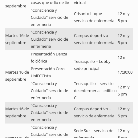
cosas que odio de ti»
virtual
septiembre
“Consciencia y
Crisanto Luque –
12 m y
Cuidado” servicio de
servicio de enfermeria
5 pm
enfermería
“Consciencia y
Martes 16 de
Campus deportivo –
12 m y
Cuidado” servicio de
septiembre
servicio de enfermeria
5 pm
enfermería
Presentación Danza
12 m
folclórica
Teusaquillo – Lobby
sede principal
Presentación Coro
Martes 16 de
17:30:00
UniECCIsta
septiembre
“Consciencia y
Teusaquilllo – servicio
12 m y
Cuidado” servicio de
de enfermeria – edificio
5 pm
enfermería
C
“Consciencia y
Martes 16 de
Campus deportivo –
12 m y
Cuidado” servicio de
septiembre
servicio de enfermeria
5 pm
enfermería
“Consciencia y
Sede Sur – servicio de
12 m y
Cuidado” servicio de
enfermería
5 pm