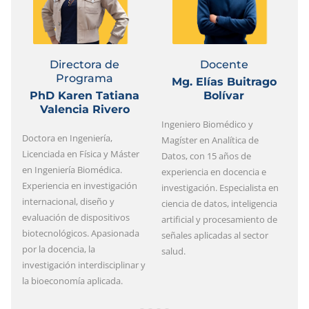
Directora de
Docente
Programa
Mg. Elías Buitrago
PhD Karen Tatiana
Bolívar
Valencia Rivero
Ingeniero Biomédico y
In
Doctora en Ingeniería,
Magíster en Analítica de
e
Licenciada en Física y Máster
Datos, con 15 años de
es
en Ingeniería Biomédica.
experiencia en docencia e
P
Experiencia en investigación
investigación. Especialista en
m
internacional, diseño y
ciencia de datos, inteligencia
m
evaluación de dispositivos
artificial y procesamiento de
c
biotecnológicos. Apasionada
señales aplicadas al sector
i
por la docencia, la
salud.
t
investigación interdisciplinar y
la bioeconomía aplicada.