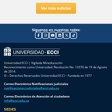
mantenerte
recibimos
estratégico
siempre
llega a
del
Ver más noticias
informado
través
sector
de redes
productivo
sociales,
a través
páginas
de
Síguenos en nuestras redes:
web y
programas
aplicaciones
de
de
formación
mensajería.
diseñados
Sin
a la
embargo,
medida
no toda
de las
Universidad ECCI | Vigilada Mineducación
la
necesidades
Reconocimiento como Universidad: Resolución No. 13370 de 19 de Agosto
información
empresariales.
de 2014.
© – Derechos Reservados Universidad ECCI – Fundada en 1977
que
En esta
circula
ocasión,
Correo Electrónico Notificaciones judiciales
en
en
notificaciones.judiciales@ecci.edu.co
internet
alianza
proviene
con Casa
Correo Electrónico de Atención al ciudadano
info@ecci.edu.co
de
Toro,
fuentes
desarrolló
SEDES
oficiales,
el