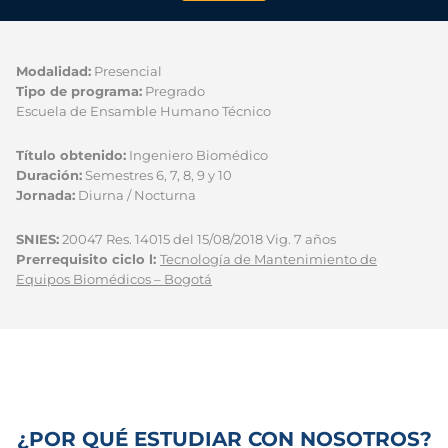
Modalidad:
Presencial
Tipo de programa:
Pregrado
Escuela de Ensamble Humano Técnico
Título obtenido:
Ingeniero Biomédico
Duración:
Semestres 6, 7, 8, 9 y 10
Jornada:
Diurna / Nocturna
SNIES:
20047 Res. 14015 del 15/08/2018 Vig. 7 años
Prerrequisito ciclo l:
Tecnología de Mantenimiento de
Equipos Biomédicos – Bogotá
¿POR QUÉ ESTUDIAR CON NOSOTROS?