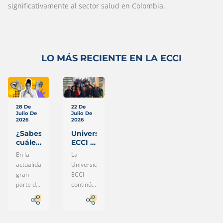
significativamente al sector salud en Colombia.
LO MÁS RECIENTE EN LA ECCI
28 De
22 De
Julio De
Julio De
2026
2026
¿Sabes
Universidad
cuáles
ECCI y
son los
CasaToro
En la
La
canales
fortalecen
actualidad,
Universidad
oficiales
el
gran
ECCI
de la
liderazgo
parte de
continúa
Universidad
en el
la
consolidándose
ECCI?
sector
información
como un
Así
automotriz
puedes
que
aliado