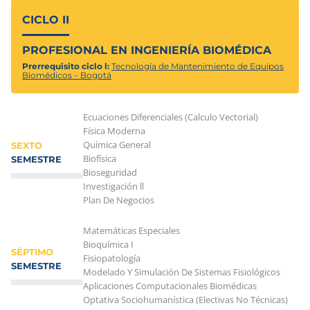
CICLO II
PROFESIONAL EN INGENIERÍA BIOMÉDICA
Prerrequisito ciclo l:
Tecnología de Mantenimiento de Equipos
Biomédicos – Bogotá
Ecuaciones Diferenciales (Calculo Vectorial)
Física Moderna
Química General
SEXTO
Biofísica
SEMESTRE
Bioseguridad
Investigación ll
Plan De Negocios
Matemáticas Especiales
Bioquímica I
SÉPTIMO
Fisiopatología
SEMESTRE
Modelado Y Simulación De Sistemas Fisiológicos
Aplicaciones Computacionales Biomédicas
Optativa Sociohumanística (Electivas No Técnicas)