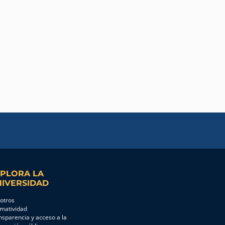
PLORA LA
IVERSIDAD
otros
matividad
nsparencia y acceso a la