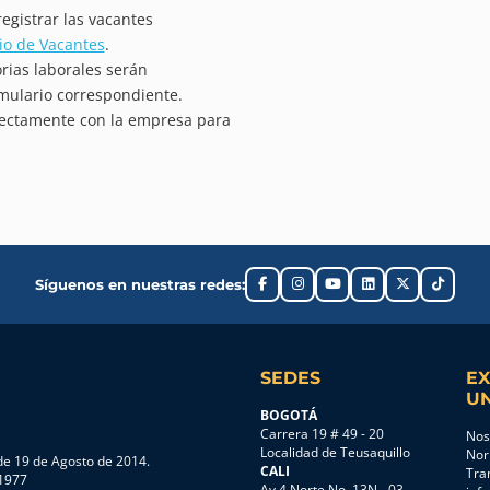
egistrar las vacantes
io de Vacantes
.
orias laborales serán
rmulario correspondiente.
rectamente con la empresa para
Síguenos en nuestras redes:
SEDES
EX
UN
BOGOTÁ
Carrera 19 # 49 - 20
Nos
Localidad de Teusaquillo
Nor
e 19 de Agosto de 2014.
CALI
Tra
 1977
Av 4 Norte No. 13N - 03