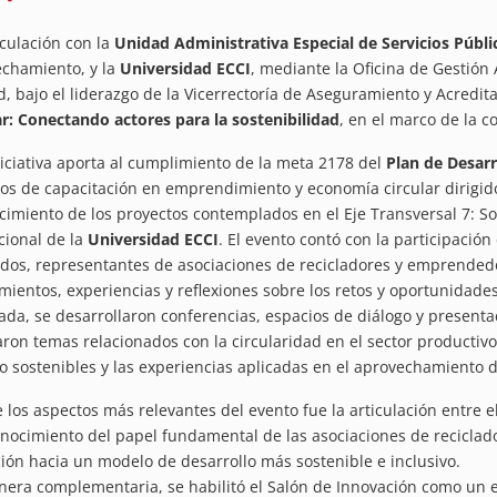
iculación con la
Unidad Administrativa Especial de Servicios Públ
chamiento, y la
Universidad ECCI
, mediante la Oficina de Gestión 
d, bajo el liderazgo de la Vicerrectoría de Aseguramiento y Acredita
ar: Conectando actores para la sostenibilidad
, en el marco de la
niciativa aporta al cumplimiento de la meta 2178 del
Plan de Desarro
os de capacitación en emprendimiento y economía circular dirigidos
ecimiento de los proyectos contemplados en el Eje Transversal 7: S
ucional de la
Universidad ECCI
. El evento contó con la participación
dos, representantes de asociaciones de recicladores y emprended
mientos, experiencias y reflexiones sobre los retos y oportunidade
nada, se desarrollaron conferencias, espacios de diálogo y presentac
ron temas relacionados con la circularidad en el sector productivo
o sostenibles y las experiencias aplicadas en el aprovechamiento d
 los aspectos más relevantes del evento fue la articulación entre e
onocimiento del papel fundamental de las asociaciones de reciclador
ción hacia un modelo de desarrollo más sostenible e inclusivo.
era complementaria, se habilitó el Salón de Innovación como un es