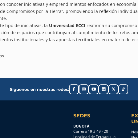
on conocer iniciativas y emprendimientos enfocados en economía ci
 de Compromisos por la Tierra”, promoviendo la reflexión individual
nte.
e tipo de iniciativas, la
Universidad ECCI
reafirma su compromiso co
ción de espacios que contribuyan al cumplimiento de los retos amb
ientos institucionales y las apuestas territoriales en materia de ec
os
Síguenos en nuestras redes:
SEDES
EX
UN
BOGOTÁ
Carrera 19 # 49 - 20
Nos
Localidad de Teusaquillo
Nor