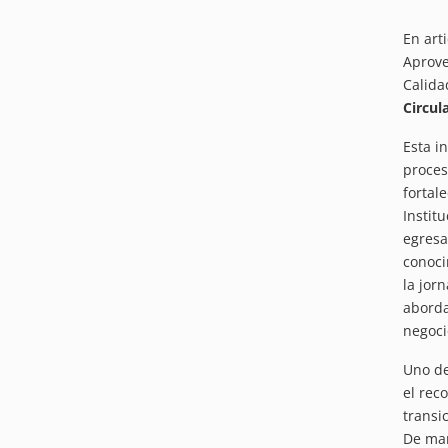
En art
Aprove
Calida
Circul
Esta i
proces
fortal
Instit
egresa
conoci
la jor
aborda
negoci
Uno de
el rec
transi
De man