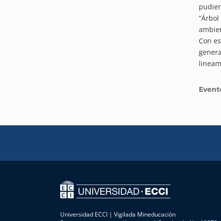
pudier
“Árbol
ambie
Con est
genera
lineam
Event
Universidad ECCI | Vigilada Mineducación