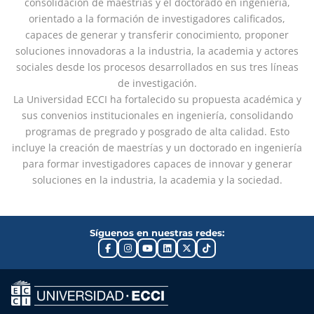
consolidación de maestrías y el doctorado en ingeniería,
orientado a la formación de investigadores calificados,
capaces de generar y transferir conocimiento, proponer
soluciones innovadoras a la industria, la academia y actores
sociales desde los procesos desarrollados en sus tres líneas
de investigación.
La Universidad ECCI ha fortalecido su propuesta académica y
sus convenios institucionales en ingeniería, consolidando
programas de pregrado y posgrado de alta calidad. Esto
incluye la creación de maestrías y un doctorado en ingeniería
para formar investigadores capaces de innovar y generar
soluciones en la industria, la academia y la sociedad.
Síguenos en nuestras redes: