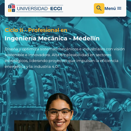
Menú
Ciclo II - Profesional en
Ingeniería Mecánica - Medellín
Diseña y optimiza sistemas mecánicos e industriales con visión
sostenible e innovadora. Alta empleabilidad en sectores
estratégicos, liderando proyectos que impulsan la eficiencia
energética y la industria 4.0.