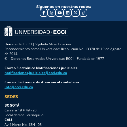
páginas
de
Síguenos en nuestras redes:
web y
programas
aplicaciones
de
de
formación
mensajería.
diseñados
Sin
a la
embargo,
medida
no toda
de las
Universidad ECCI | Vigilada Mineducación
la
necesidades
Reconocimiento como Universidad: Resolución No. 13370 de 19 de Agosto
información
empresariales.
de 2014.
© – Derechos Reservados Universidad ECCI – Fundada en 1977
que
En esta
circula
ocasión,
Correo Electrónico Notificaciones judiciales
en
en
notificaciones.judiciales@ecci.edu.co
internet
alianza
proviene
con Casa
Correo Electrónico de Atención al ciudadano
info@ecci.edu.co
de
Toro,
fuentes
desarrolló
SEDES
oficiales,
el
por lo
programa
BOGOTÁ
que
«Un jefe
Carrera 19 # 49 - 20
Localidad de Teusaquillo
conocer
de taller
CALI
los
completo
Av 4 Norte No. 13N - 03
canales
e