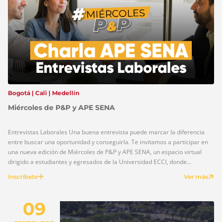
Bogotá | Cali | Medellín
Miércoles de P&P y APE SENA
Entrevistas Laborales Una buena entrevista puede marcar la diferencia
entre buscar una oportunidad y conseguirla. Te invitamos a participar en
una nueva edición de Miércoles de P&P y APE SENA, un espacio virtual
dirigido a estudiantes y egresados de la Universidad ECCI, donde
conocerás estrategias y recomendaciones para afrontar con éxito los
Inscríbete
Ver más
procesos de selección […]
09