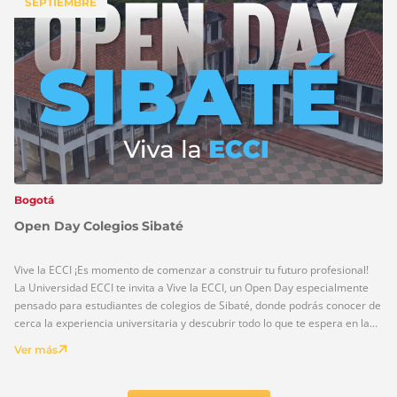
SEPTIEMBRE
Bogotá
Open Day Colegios Sibaté
Vive la ECCI ¡Es momento de comenzar a construir tu futuro profesional!
La Universidad ECCI te invita a Vive la ECCI, un Open Day especialmente
pensado para estudiantes de colegios de Sibaté, donde podrás conocer de
cerca la experiencia universitaria y descubrir todo lo que te espera en la
educación superior. Durante esta jornada vivirás […]
Ver más