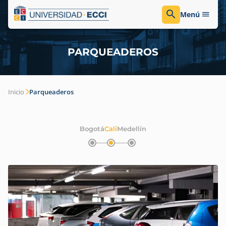
Menú
PARQUEADEROS
Inicio
Parqueaderos
Bogotá
Cali
Medellín