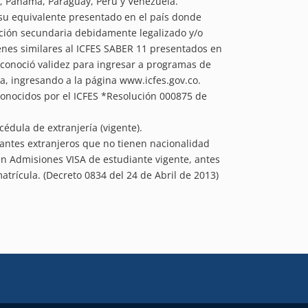
, Panamá, Paraguay, Perú y Venezuela.
su equivalente presentado en el país donde
ción secundaria debidamente legalizado y/o
enes similares al ICFES SABER 11 presentados en
 reconoció validez para ingresar a programas de
, ingresando a la página www.icfes.gov.co.
onocidos por el ICFES *Resolución 000875 de
cédula de extranjería (vigente).
irantes extranjeros que no tienen nacionalidad
n Admisiones VISA de estudiante vigente, antes
atrícula. (Decreto 0834 del 24 de Abril de 2013)