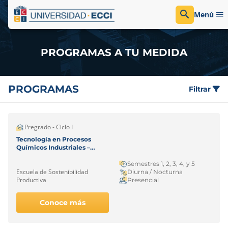
Menú
PROGRAMAS A TU MEDIDA
PROGRAMAS
Filtrar
Pregrado - Ciclo I
Tecnología en Procesos
Químicos Industriales –
Bogotá
Semestres 1, 2, 3, 4, y 5
Escuela de Sostenibilidad
Diurna / Nocturna
Productiva
Presencial
Conoce más