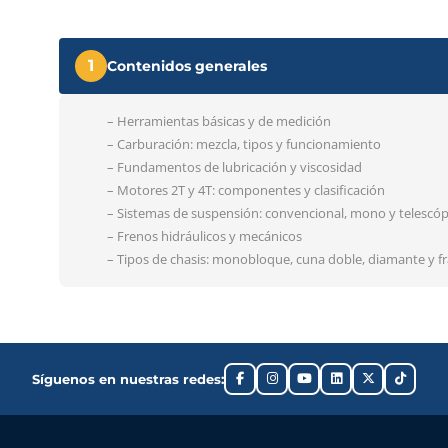
1
Contenidos generales
– Herramientas básicas y de medición
– Carburación: mezcla, tipos y funcionamiento
– Fundamentos de lubricación y viscosidad
– Motores 2T y 4T: componentes y clasificación
– Sistemas de suspensión: convencional, mono y telescóp
– Frenos hidráulicos y mecánicos
– Tipos de chasis: monobloque, cuna doble, diamante y 
Síguenos en nuestras redes: