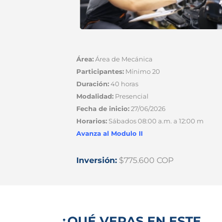
Área:
Área de Mecánica
Participantes:
Mínimo 20
Duración:
40 horas
Modalidad:
Presencial
Fecha de inicio:
27/06/2026
Horarios:
Sábados 08:00 a.m. a 12:00 m
Avanza al Modulo II
Inversión:
$775.600 COP
¿QUÉ VERAS EN ESTE