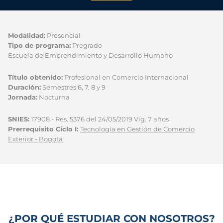
Modalidad:
Presencial
Tipo de programa:
Pregrado
Escuela de Emprendimiento y Desarrollo Humano
Título obtenido:
Profesional en Comercio Internacional
Duración:
Semestres 6, 7, 8 y 9
Jornada:
Nocturna
SNIES:
17908 - Res. 5376 del 24/05/2019 Vig. 7 años
Prerrequisito Ciclo I:
Tecnología en Gestión de Comercio
Exterior - Bogotá
¿POR QUÉ ESTUDIAR CON NOSOTROS?