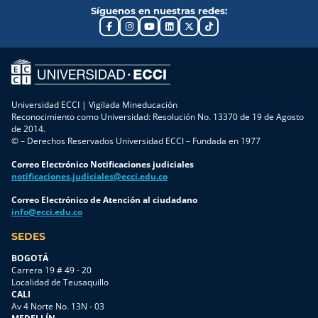
preparar
pocos
Síguenos en nuestras redes:
web y
programas
el inicio
pasos de
aplicaciones
de
de tu
comenzar
de
formación
semestre.
esta
mensajería.
diseñados
Sigue
nueva
Sin
a la
esta ruta
etapa.
embargo,
medida
y
En esta
no toda
de las
completa
guía
Universidad ECCI | Vigilada Mineducación
la
necesidades
Reconocimiento como Universidad: Resolución No. 13370 de 19 de Agosto
cada
encontrarás,
información
empresariales.
de 2014.
paso
paso a
© – Derechos Reservados Universidad ECCI – Fundada en 1977
que
En esta
para
paso, el
circula
ocasión,
iniciar
proceso
Correo Electrónico Notificaciones judiciales
en
en
tus
que
notificaciones.judiciales@ecci.edu.co
internet
alianza
clases
debes
proviene
con Casa
Correo Electrónico de Atención al ciudadano
sin
seguir
info@ecci.edu.co
de
Toro,
inconvenientes.
antes de
fuentes
desarrolló
Paso 1.
iniciar
SEDES
oficiales,
el
Participa
tus
por lo
programa
BOGOTÁ
en las
clases,
que
«Un jefe
Carrera 19 # 49 - 20
evaluaciones
desde la
Localidad de Teusaquillo
conocer
de taller
profesorales
inscripción
CALI
los
completo
Este
hasta tu
Av 4 Norte No. 13N - 03
canales
e
proceso
primer