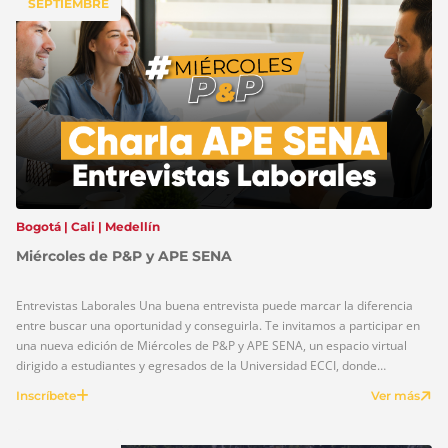
SEPTIEMBRE
Bogotá | Cali | Medellín
Miércoles de P&P y APE SENA
Entrevistas Laborales Una buena entrevista puede marcar la diferencia
entre buscar una oportunidad y conseguirla. Te invitamos a participar en
una nueva edición de Miércoles de P&P y APE SENA, un espacio virtual
dirigido a estudiantes y egresados de la Universidad ECCI, donde
conocerás estrategias y recomendaciones para afrontar con éxito los
Inscríbete
Ver más
procesos de selección […]