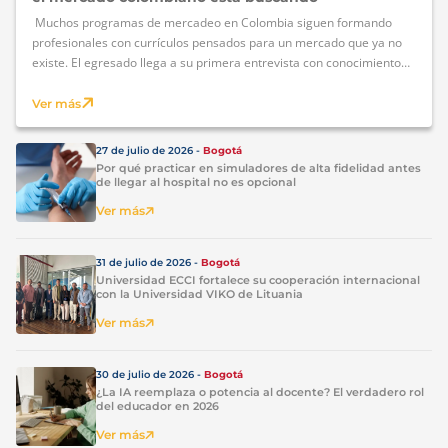
Muchos programas de mercadeo en Colombia siguen formando
profesionales con currículos pensados para un mercado que ya no
existe. El egresado llega a su primera entrevista con conocimientos
de publicidad tradicional, algo de redes sociales y poca o ninguna
exposición a data, automatización o estrategia digital avanzada. Las
Ver más
empresas lo notan — y lo mencionan […]
27 de julio de 2026 -
Bogotá
Por qué practicar en simuladores de alta fidelidad antes
de llegar al hospital no es opcional
Ver más
31 de julio de 2026 -
Bogotá
Universidad ECCI fortalece su cooperación internacional
con la Universidad VIKO de Lituania
Ver más
30 de julio de 2026 -
Bogotá
¿La IA reemplaza o potencia al docente? El verdadero rol
del educador en 2026
Ver más