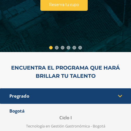
Reserva tu cupo
ENCUENTRA EL PROGRAMA QUE HARÁ
BRILLAR TU TALENTO
Pregrado
Bogotá
Ca
Ciclo I
Tecnología en Gestión Gastronómica - Bogotá