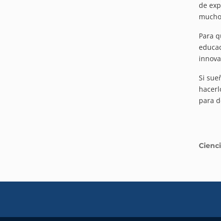
de exp
mucho
Para q
educac
innova
Si sue
hacerl
para d
Cienci