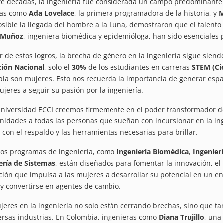
e décadas, la ingeniería fue considerada un campo predominant
ras como
Ada Lovelace
, la primera programadora de la historia, y
M
osible la llegada del hombre a la Luna, demostraron que el talento
 Muñoz
, ingeniera biomédica y epidemióloga, han sido esenciales pa
r de estos logros, la brecha de género en la ingeniería sigue sien
ión Nacional
, solo el
30%
de los estudiantes en carreras
STEM (Cie
ia son mujeres. Esto nos recuerda la importancia de generar espac
jeres a seguir su pasión por la ingeniería.
Universidad ECCI creemos firmemente en el poder transformador de
nidades a todas las personas que sueñan con incursionar en la in
 con el respaldo y las herramientas necesarias para brillar.
os programas de ingeniería, como
Ingeniería Biomédica
,
Ingenier
ería de Sistemas
, están diseñados para fomentar la innovación, el 
ución que impulsa a las mujeres a desarrollar su potencial en un 
 y convertirse en agentes de cambio.
jeres en la ingeniería no solo están cerrando brechas, sino que t
ersas industrias. En Colombia, ingenieras como
Diana Trujillo
, una