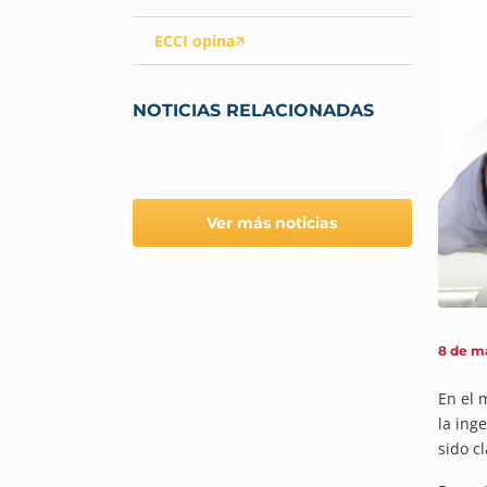
ECCI opina
NOTICIAS RELACIONADAS
Ver más noticias
8 de m
En el 
la ing
sido c