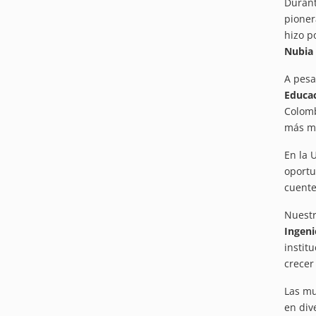
Durant
pione
hizo p
Nubia
A pesa
Educac
Colomb
más mu
En la 
oportu
cuente
Nuestr
Ingeni
instit
crecer
Las mu
en div