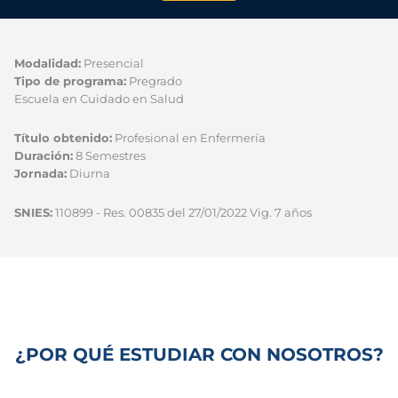
Modalidad:
Presencial
Tipo de programa:
Pregrado
Escuela en Cuidado en Salud
Título obtenido:
Profesional en Enfermería
Duración:
8 Semestres
Jornada:
Diurna
SNIES:
110899 - Res. 00835 del 27/01/2022 Vig. 7 años
¿POR QUÉ ESTUDIAR CON NOSOTROS?