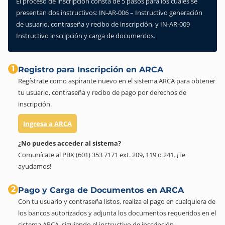
El proceso de inscripción consta de 5 pasos para los cuales se
presentan dos instructivos: IN-AR-006 – Instructivo generación
de usuario, contraseña y recibo de inscripción, y IN-AR-009
Instructivo inscripción y carga de documentos.
1
Registro para Inscripción en ARCA
Regístrate como aspirante nuevo en el sistema ARCA para obtener
tu usuario, contraseña y recibo de pago por derechos de
inscripción.
Ingresa a ARCA
¿No puedes acceder al sistema?
Comunícate al PBX (601) 353 7171 ext. 209, 119 o 241. ¡Te
ayudamos!
2
Pago y Carga de Documentos en ARCA
Con tu usuario y contraseña listos, realiza el pago en cualquiera de
los bancos autorizados y adjunta los documentos requeridos en el
sistema ARCA, siguiendo el instructivo de inscripción.