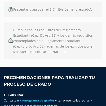
Presentar y aprobar el EIC – Evalúame (pregrado).
Cumplir con los requisitos del Reglamento
Estudiantil (Cap. IX, Art. 52) y los demás requisitos
contemplados en el Reglamento Estudiantil
(Capítulo IX, Art. 52); además de los exigidos por el
Ministerio de Educación Nacional.
RECOMENDACIONES PARA REALIZAR TU
PROCESO DE GRADO
Consultar
Consulta el
cronograma de grados
y ten presente las fechas y
modalidad en la que deseas graduarte.