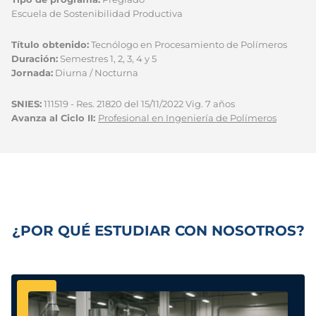
Escuela de Sostenibilidad Productiva
Título obtenido:
Tecnólogo en Procesamiento de Polímeros
Duración:
Semestres 1, 2, 3, 4 y 5
Jornada:
Diurna / Nocturna
SNIES:
111519 - Res. 21820 del 15/11/2022 Vig. 7 años
Avanza al Ciclo II:
Profesional en Ingeniería de Polímeros
¿POR QUÉ ESTUDIAR CON NOSOTROS?