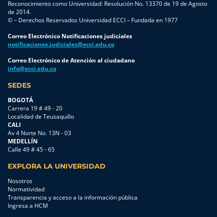
adquisición
necesidades
la
Reconocimiento como Universidad: Resolución No. 13370 de 19 de Agosto
cada
o en la
empresariales.
cultura
de 2014.
paso
© – Derechos Reservados Universidad ECCI – Fundada en 1977
clásica
En esta
industrial
para
frase
ocasión,
ha
iniciar
Correo Electrónico Notificaciones judiciales
«utilicemos
en
premiado
tus
notificaciones.judiciales@ecci.edu.co
el mismo
alianza
al
clases
de
con Casa
ingeniero
Correo Electrónico de Atención al ciudadano
sin
info@ecci.edu.co
siempre».
Toro,
que
inconvenientes
En el
desarrolló
soluciona
Paso 1.
SEDES
mercado
el
una
Participa
de 2026,
programa
crisis
BOGOTÁ
en las
donde
«Un jefe
técnica
Carrera 19 # 49 - 20
evaluaciones
Localidad de Teusaquillo
las
de taller
en
profesorales
CALI
cadenas
completo
tiempo
Este
Av 4 Norte No. 13N - 03
de
e
récord.
proceso
MEDELLÍN
suministro
integral»,
Sin
Calle 49 # 45 - 65
es un
exigen
una
embargo,
requisito
optimización
iniciativa
en el
EXPLORA LA UNIVERSIDAD
institucional
extrema
orientada
entorno
y
Nosotros
y los
al
competitivo
permitirá
Normatividad
productos
fortalecimiento
de 2026,
Transparencia y acceso a la información pública
habilitar
operan
de las
la
Ingresa a HCM
la
bajo
competencias
verdadera