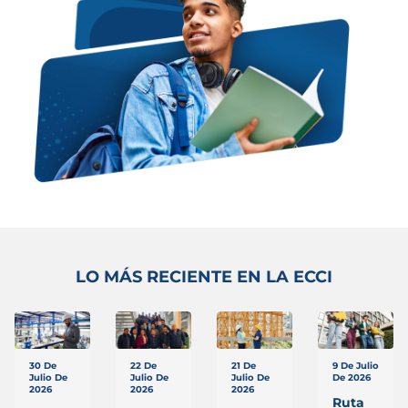
LO MÁS RECIENTE EN LA ECCI
30 De
22 De
21 De
9 De Julio
Julio De
Julio De
Julio De
De 2026
2026
2026
2026
Ruta