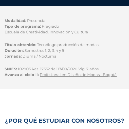
Modalidad:
Presencial
Tipo de programa:
Pregrado
Escuela de Creatividad, Innovación y Cultura
Título obtenido:
Tecnólogo producción de modas
Duración:
Semestres 1, 2, 3, 4 y 5
Jornada:
Diurna / Nocturna
SNIES:
102905 Res. 17552 del 17/09/2020 Vig. 7 años
Avanza al ciclo ll:
Profesional en Diseño de Modas - Bogotá
¿POR QUÉ ESTUDIAR CON NOSOTROS?