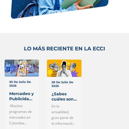
LO MÁS RECIENTE EN LA ECCI
30 De Julio De
28 De Julio De
2026
2026
Mercadeo y
¿Sabes
Publicidad
cuáles son
en la ECCI:
los canales
Muchos
En la
las
oficiales de
programas de
actualidad,
materias
la
mercadeo en
gran parte de
que el
Universidad
Colombia
la información
mercado
ECCI? Así
siguen