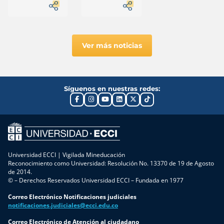
que recibimos
colombiano
puedes
formando
llega a través
está
mantenerte
buscando
siempre
profesionales
de redes
informado
con currículos
sociales,
pensados para
páginas web y
Ver más noticias
un mercado
aplicaciones de
que ya no
mensajería. Sin
existe. El
embargo, no
egresado llega
toda la
Síguenos en nuestras redes:
a su primera
información
entrevista con
que circula en
conocimientos
internet
de publicidad
proviene de
tradicional,
fuentes
algo de redes
oficiales, por lo
sociales y poca
que conocer los
Universidad ECCI | Vigilada Mineducación
o ninguna
canales
Reconocimiento como Universidad: Resolución No. 13370 de 19 de Agosto
exposición a
institucionales
de 2014.
data,
© – Derechos Reservados Universidad ECCI – Fundada en 1977
es la mejor
automatización
manera de
Correo Electrónico Notificaciones judiciales
o estrategia
mantenerse
notificaciones.judiciales@ecci.edu.co
digital
informado y
avanzada. Las
evitar la
Correo Electrónico de Atención al ciudadano