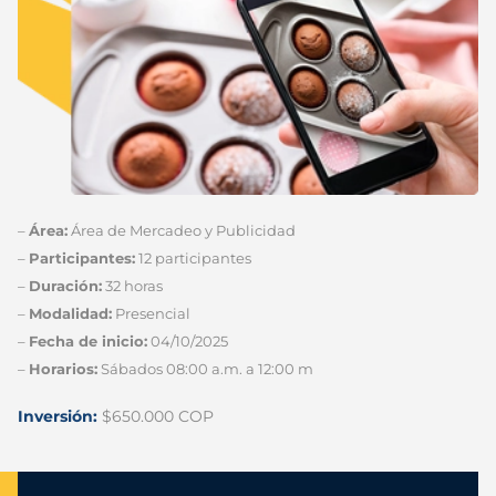
–
Área:
Área de Mercadeo y Publicidad
–
Participantes:
12 participantes
–
Duración:
32 horas
–
Modalidad:
Presencial
–
Fecha de inicio:
04/10/2025
–
Horarios:
Sábados 08:00 a.m. a 12:00 m
Inversión:
$650.000 COP