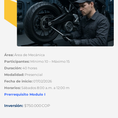
Área:
Área de Mecánica
Participantes:
Mínimo 10 – Máximo 15
Duración:
40 horas
Modalidad:
Presencial
Fecha de inicio:
07/02/2026
Horarios:
Sábados 8:00 a.m. a 12:00 m
Prerrequisito Modulo I
Inversión:
$750.000 COP