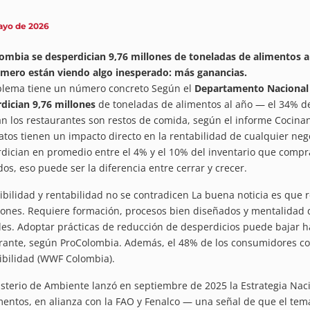
ayo de 2026
ombia se desperdician 9,76 millones de toneladas de alimentos al
mero están viendo algo inesperado: más ganancias.
blema tiene un número concreto Según el
Departamento Nacional 
dician 9,76 millones
de toneladas de alimentos al año — el 34% del
n los restaurantes son restos de comida, según el informe Cocinan
atos tienen un impacto directo en la rentabilidad de cualquier neg
dician en promedio entre el 4% y el 10% del inventario que comp
dos, eso puede ser la diferencia entre cerrar y crecer.
ibilidad y rentabilidad no se contradicen La buena noticia es que 
iones. Requiere formación, procesos bien diseñados y mentalidad 
es. Adoptar prácticas de reducción de desperdicios puede bajar h
rante, según ProColombia. Además, el 48% de los consumidores col
ibilidad (WWF Colombia).
isterio de Ambiente lanzó en septiembre de 2025 la Estrategia Naci
mentos, en alianza con la FAO y Fenalco — una señal de que el tema