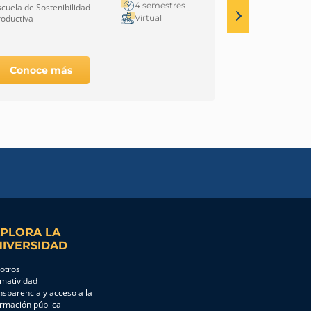
royectos
Desarrollo S
4 semestres
scuela de Sostenibilidad
Escuela de Soste
Virtual
roductiva
Productiva
Conoce más
Conoce 
PLORA LA
IVERSIDAD
otros
matividad
nsparencia y acceso a la
ormación pública