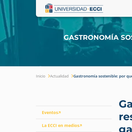
GASTRONOMÍA SOS
Inicio
Actualidad
Gastronomía sostenible: por qu
Ga
Eventos
re
La ECCI en medios
g