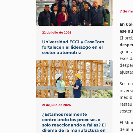
7 de m
En Col
ese nú
22 de julio de 2026
El pro
Universidad ECCI y CasaToro
desper
fortalecen el liderazgo en el
genera
sector automotriz
Esos d
desper
ajusta
Sosten
invers
medibl
restau
21 de julio de 2026
sosten
¿Estamos realmente
controlando los procesos o
El Min
solo reaccionando a fallas? El
de ali
dilema de la manufactura en