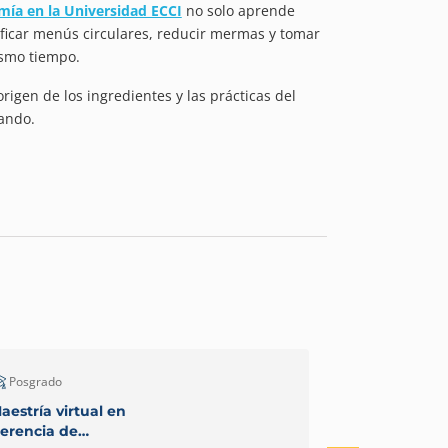
ía en la Universidad ECCI
no solo aprende
ificar menús circulares, reducir mermas y tomar
ismo tiempo.
igen de los ingredientes y las prácticas del
tando.
Posgrado
Posgrado
aestría virtual en
Maestría Virt
erencia de
Ambiente y