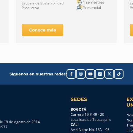
P
4 semestres
Escuela de Sostenibilidad
E
Presencial
Productiva
P
Conoce más
Síguenos en nuestras redes:
SEDES
EX
UN
BOGOTÁ
Carrera 19 # 49 - 20
Nos
Localidad de Teusaquillo
Nor
e 19 de Agosto de 2014.
CALI
Tra
 1977
Av 4 Norte No. 13N - 03
inf