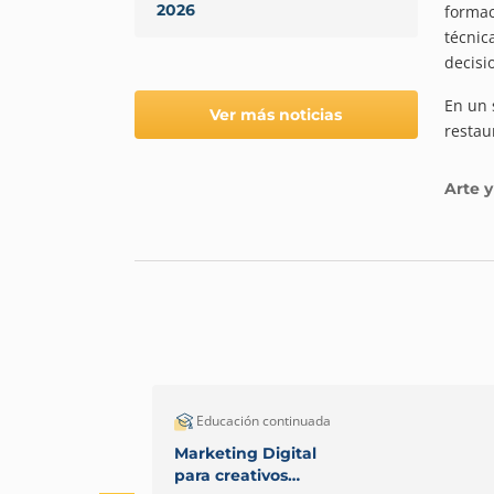
2026
formac
técnic
decisi
En un 
Ver más noticias
restau
Arte y
Educación continuada
Marketing Digital
para creativos