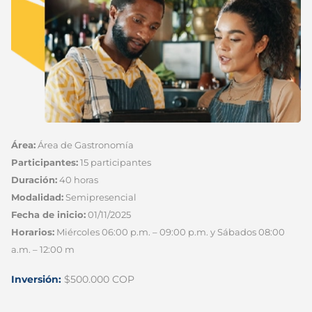
Área:
Área de Gastronomía
Participantes:
15 participantes
Duración:
40 horas
Modalidad:
Semipresencial
Fecha de inicio:
01/11/2025
Horarios:
Miércoles 06:00 p.m. – 09:00 p.m. y Sábados 08:00
a.m. – 12:00 m
Inversión:
$500.000 COP