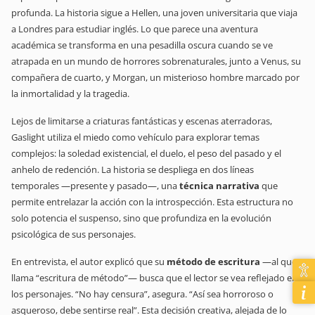
profunda. La historia sigue a Hellen, una joven universitaria que viaja
a Londres para estudiar inglés. Lo que parece una aventura
académica se transforma en una pesadilla oscura cuando se ve
atrapada en un mundo de horrores sobrenaturales, junto a Venus, su
compañera de cuarto, y Morgan, un misterioso hombre marcado por
la inmortalidad y la tragedia.
Lejos de limitarse a criaturas fantásticas y escenas aterradoras,
Gaslight
utiliza el miedo como vehículo para explorar temas
complejos: la soledad existencial, el duelo, el peso del pasado y el
anhelo de redención. La historia se despliega en dos líneas
temporales —presente y pasado—, una
técnica narrativa
que
permite entrelazar la acción con la introspección. Esta estructura no
solo potencia el suspenso, sino que profundiza en la evolución
psicológica de sus personajes.
En entrevista, el autor explicó que su
método de escritura
—al que
llama “escritura de método”— busca que el lector se vea reflejado en
los personajes. “No hay censura”, asegura. “Así sea horroroso o
asqueroso, debe sentirse real”. Esta decisión creativa, alejada de lo