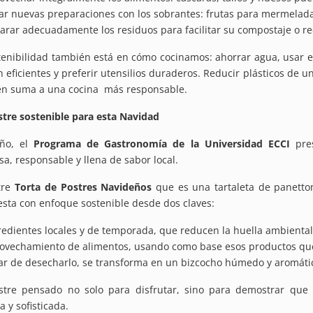
ar nuevas preparaciones con los sobrantes: frutas para mermeladas,
arar adecuadamente los residuos para facilitar su compostaje o rec
tenibilidad también está en cómo cocinamos: ahorrar agua, usar el
n eficientes y preferir utensilios duraderos. Reducir plásticos de
n suma a una cocina más responsable.
tre sostenible para esta Navidad
ño, el
Programa de Gastronomía de la Universidad ECCI
pre
osa, responsable y llena de sabor local.
tre
Torta de Postres Navideños
que es una tartaleta de panetton
sta con enfoque sostenible desde dos claves:
redientes locales y de temporada, que reducen la huella ambiental y
ovechamiento de alimentos, usando como base esos productos que
ar de desecharlo, se transforma en un bizcocho húmedo y aromátic
tre pensado no solo para disfrutar, sino para demostrar que l
a y sofisticada
.