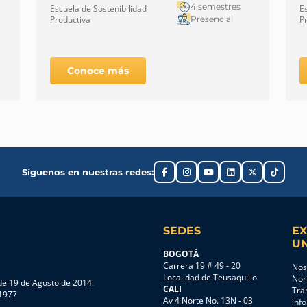
P
4 semestres
Escuela de Sostenibilidad
E
Presencial
Productiva
P
Conoce más
Síguenos en nuestras redes:
SEDES
EX
UN
BOGOTÁ
Carrera 19 # 49 - 20
Nos
Localidad de Teusaquillo
Nor
e 19 de Agosto de 2014.
CALI
Tra
 1977
Av 4 Norte No. 13N - 03
inf