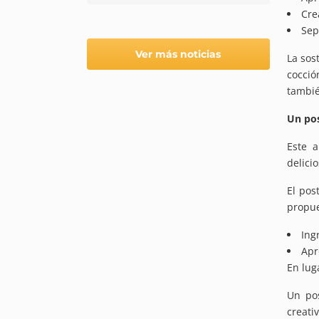
Cre
Sep
Ver más noticias
La sos
cocció
tambié
Un pos
Este a
delici
El pos
propue
Ing
Apr
En lug
Un pos
creativ