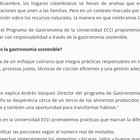
iciembre, los hogares colombianos se llenan de aromas que evo
aciones que unen a las familias. Pero en un contexto marcado por 
resión sobre los recursos naturales, la manera en que celebramos 
el Programa de Gastronomía de la Universidad ECCI proponemos 
ar con responsabilidad a través de la gastronomía sostenible.
s la gastronomía sostenible?
ta de un enfoque culinario que integra prácticas responsables en 
s, procesos justos, técnicas de cocción eficientes y una gestión ad
o explica Andrés Vasquez Director del programa de Gastronomía
ño se desperdicia cerca de un tercio de los alimentos producido
e y también una oportunidad para transformar hábitos.”
lo en la Universidad ECCI promovemos prácticas que marcan la difer
nificar las porciones según el número real de invitados.
ovechar integralmente los alimentos: cáscaras, tallos y huesos p