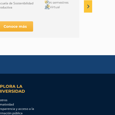
royectos
Desarrollo S
4 semestres
scuela de Sostenibilidad
Escuela de Soste
Virtual
roductiva
Productiva
Conoce más
Conoce 
PLORA LA
IVERSIDAD
otros
matividad
nsparencia y acceso a la
ormación pública