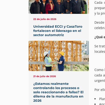
Cada d
prepar
y la p
22 de julio de 2026
Desde 
Universidad ECCI y CasaToro
celebr
fortalecen el liderazgo en el
sector automotriz
¿Qué e
Se tra
locale
Como l
cada a
21 de julio de 2026
urgent
¿Estamos realmente
controlando los procesos o
Por el
solo reaccionando a fallas? El
dilema de la manufactura en
Pla
2026
Apr