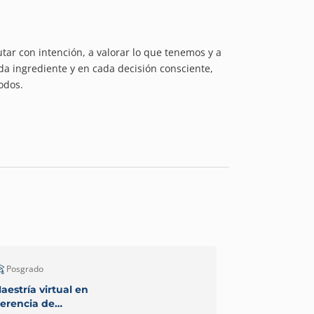
tar con intención, a valorar lo que tenemos y a
a ingrediente y en cada decisión consciente,
odos.
Posgrado
Posgrado
aestría virtual en
Maestría Virt
erencia de
Ambiente y