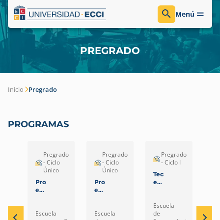
Menú
PREGRADO
Inicio
Pregrado
PROGRAMAS
Pregrado
Pregrado
Pregrado
- Ciclo
- Ciclo
- Ciclo I
Único
Único
Tecnología
Pr
Profesional
Profesional
en
en
en
en
Gestión
Co
Nutrición
Diseño
Contable
Pú
Escuela
Es
y
Digital
–
Escuela
Escuela
de
de
Dietética
Virtual
Bo