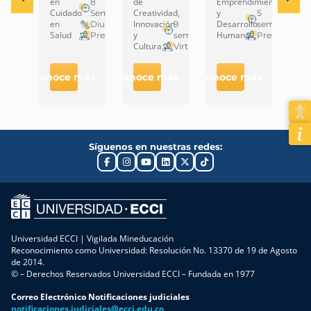
en
de
Emprendimiento
Em
Bogotá
8
Cuidado
Creatividad,
y
y
Semestres
5
en
Innovación
Desarrollo
De
Diurna
9
semestres
Salud
y
Humano
Hu
Presencial
semestres
Presencial
Cultura
Virtual
Conoce más
Conoce más
Conoce más
Cono
Síguenos en nuestras redes:
Universidad ECCI | Vigilada Mineducación
Reconocimiento como Universidad: Resolución No. 13370 de 19 de Agosto
de 2014.
© – Derechos Reservados Universidad ECCI – Fundada en 1977
Correo Electrónico Notificaciones judiciales
notificaciones.judiciales@ecci.edu.co