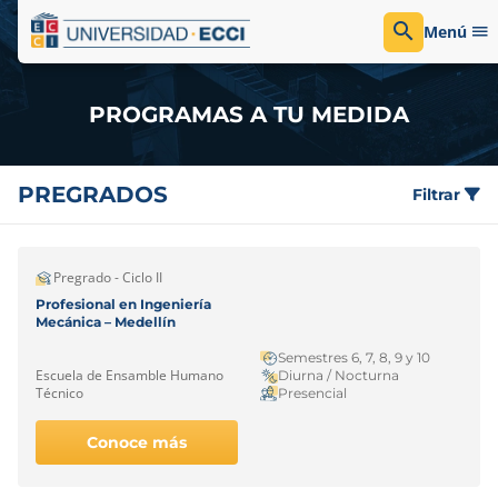
Menú
PROGRAMAS A TU MEDIDA
PREGRADOS
Filtrar
Pregrado - Ciclo II
Profesional en Ingeniería
Mecánica – Medellín
Semestres 6, 7, 8, 9 y 10
Escuela de Ensamble Humano
Diurna / Nocturna
Técnico
Presencial
Conoce más