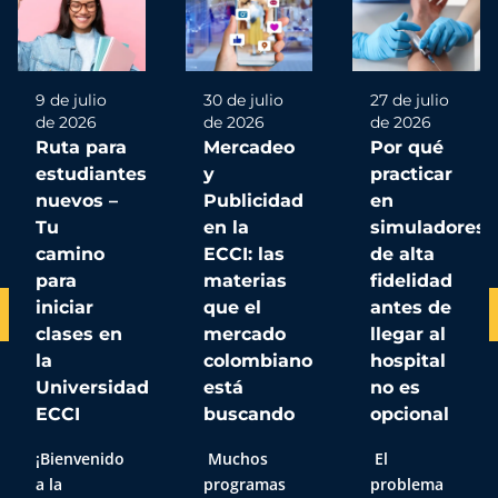
9 de julio
30 de julio
27 de julio
de 2026
de 2026
de 2026
Ruta para
Mercadeo
Por qué
estudiantes
y
practicar
nuevos –
Publicidad
en
Tu
en la
simuladores
camino
ECCI: las
de alta
para
materias
fidelidad
iniciar
que el
antes de
clases en
mercado
llegar al
la
colombiano
hospital
Universidad
está
no es
ECCI
buscando
opcional
¡Bienvenido
Muchos
El
a la
programas
problema