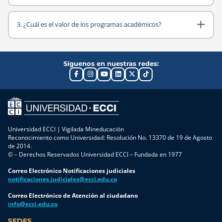
antes de
de
pero
iniciar tus
publicidad
practicar
3. ¿Cuál es el valor de los programas académicos?
clases,
tradicional,
con
desde la
algo de
pacientes
inscripción
redes
reales
Síguenos en nuestras redes:
hasta tu
sociales y
implica
primer día
poca o
riesgos que
en la
ninguna
ningún
Universidad.
exposición
sistema de
Paso 1.
a data,
salud
Realiza tu
automatización
puede
Universidad ECCI | Vigilada Mineducación
inscripción
o estrategia
ignorar. La
Reconocimiento como Universidad: Resolución No. 13370 de 19 de Agosto
de 2014.
[…]
digital
OMS estima
© – Derechos Reservados Universidad ECCI – Fundada en 1977
avanzada.
que los
Las
eventos
Correo Electrónico Notificaciones judiciales
notificaciones.judiciales@ecci.edu.co
empresas
adversos
lo notan —
relacionados
Correo Electrónico de Atención al ciudadano
info@ecci.edu.co
y lo
con la […]
mencionan
SEDES