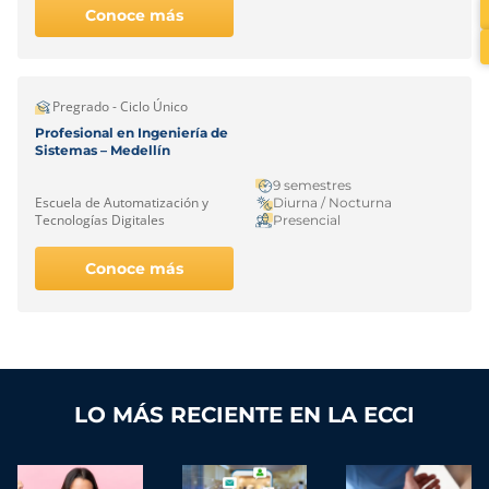
Conoce más
Pregrado - Ciclo Único
Profesional en Ingeniería de
Sistemas – Medellín
9 semestres
Escuela de Automatización y
Diurna / Nocturna
Tecnologías Digitales
Presencial
Conoce más
LO MÁS RECIENTE EN LA ECCI