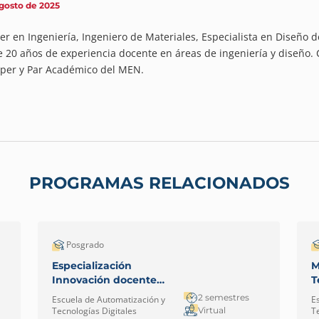
gosto de 2025
er en Ingeniería, Ingeniero de Materiales, Especialista en Diseño 
 20 años de experiencia docente en áreas de ingeniería y diseño
per y Par Académico del MEN.
PROGRAMAS RELACIONADOS
Posgrado
Especialización
M
Innovación docente
T
mediada por TIC –
I
2 semestres
Escuela de Automatización y
E
Virtual
C
Virtual
Tecnologías Digitales
T