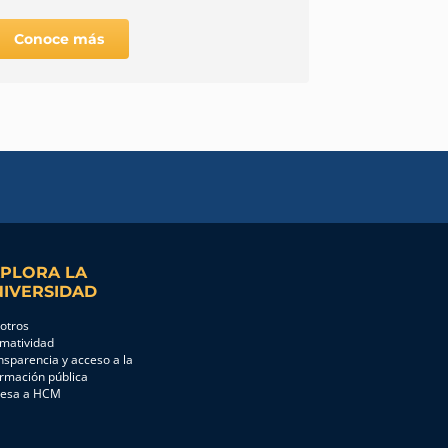
Conoce más
Conoce 
PLORA LA
IVERSIDAD
otros
matividad
nsparencia y acceso a la
ormación pública
resa a HCM