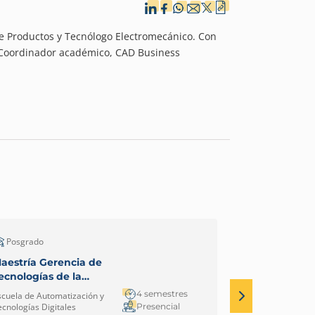
de Productos y Tecnólogo Electromecánico. Con
. Coordinador académico, CAD Business
Posgrado
Pregrado - Cic
aestría Gerencia de
Tecnología e
ecnologías de la
Automatizac
nformación y
Robótica Indu
4 semestres
scuela de Automatización y
Escuela de Autom
omunicación TIC
Medellín
Presencial
ecnologías Digitales
Tecnologías Digi