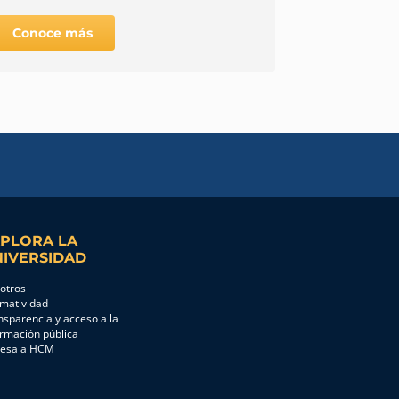
Conoce más
Conoce 
PLORA LA
IVERSIDAD
otros
matividad
nsparencia y acceso a la
ormación pública
resa a HCM