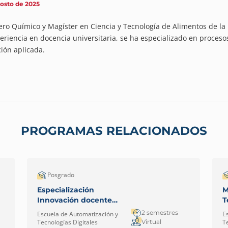
gosto de 2025
ero Químico y Magíster en Ciencia y Tecnología de Alimentos de l
eriencia en docencia universitaria, se ha especializado en proceso
ión aplicada.
PROGRAMAS RELACIONADOS
Posgrado
Especialización
M
Innovación docente
T
mediada por TIC –
I
2 semestres
Escuela de Automatización y
E
Virtual
C
Virtual
Tecnologías Digitales
T