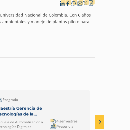
a Universidad Nacional de Colombia. Con 6 años
s ambientales y manejo de plantas piloto para
Posgrado
Pregrado - Cic
aestría Gerencia de
Tecnología e
ecnologías de la
Automatizac
nformación y
Robótica Indu
4 semestres
scuela de Automatización y
Escuela de Autom
omunicación TIC
Medellín
Presencial
ecnologías Digitales
Tecnologías Digi