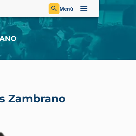
Menú
RANO
es Zambrano