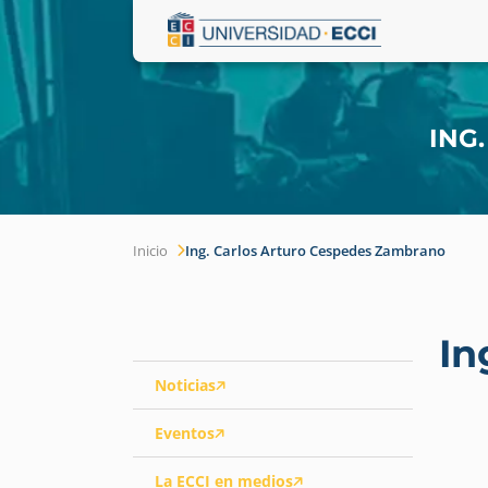
ING
Inicio
Ing. Carlos Arturo Cespedes Zambrano
In
Noticias
Eventos
La ECCI en medios