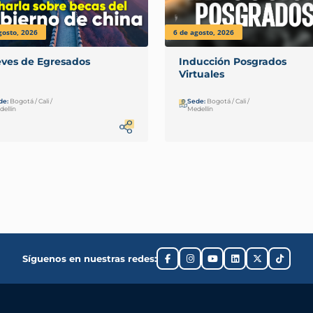
gosto, 2026
6 de agosto, 2026
ves de Egresados
Inducción Posgrados
Virtuales
de:
Bogotá / Cali /
Sede:
Bogotá / Cali /
dellín
Medellín
Síguenos en nuestras redes: