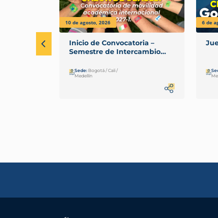
10 de agosto, 2026
6 de a
Inicio de Convocatoria –
Jue
Semestre de Intercambio
con Opción de Grado 2027-1
Sede:
Bogotá / Cali /
Se
Medellín
Me