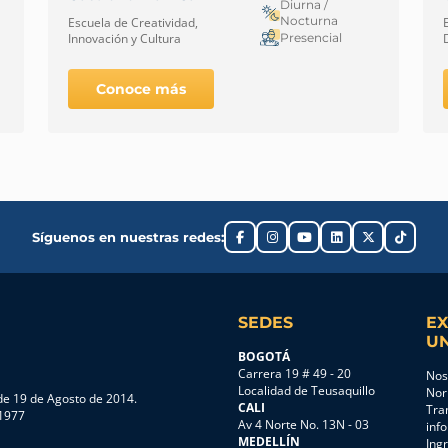
Diurna /
Nocturna
Escuela de Creatividad,
Presencial
Innovación y Cultura
Conoce más
Síguenos en nuestras redes:
SEDES
EX
UN
BOGOTÁ
Carrera 19 # 49 - 20
Nos
Localidad de Teusaquillo
Nor
e 19 de Agosto de 2014.
CALI
Tra
 1977
Av 4 Norte No. 13N - 03
inf
MEDELLÍN
Ing