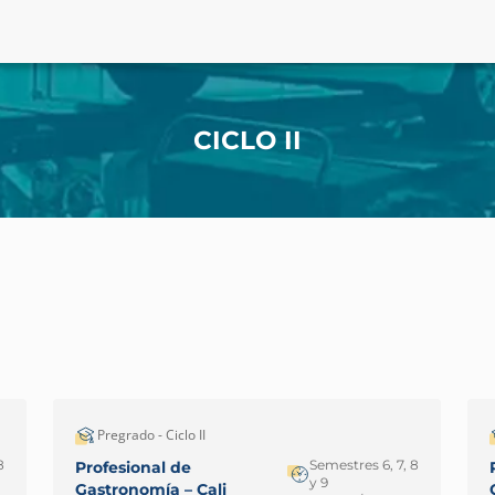
CICLO II
Pregrado - Ciclo II
8
Semestres 6, 7, 8
Profesional de
y 9
Gastronomía – Cali