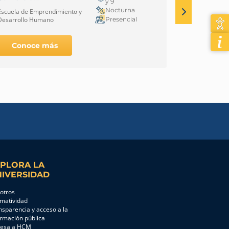
y 9
Internacional – Bogotá
Medellín
Nocturna
Escuela de Emprendimiento y
Escuela de E
Presencial
Desarrollo Humano
Técnico
Conoce más
Conoc
PLORA LA
IVERSIDAD
otros
matividad
nsparencia y acceso a la
ormación pública
resa a HCM