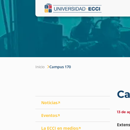
Inicio
Campus 170
Ca
Noticias
13 de a
Eventos
Extens
La ECCI en medios