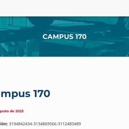
CAMPUS 170
mpus 170
gosto de 2025
ión:
3194842434-3134869566-3112483489