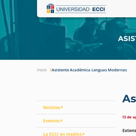
ASI
Inicio
Asistente Académica Lenguas Modernas
As
Noticias
13 de a
Eventos
Extens
La ECCI en medios