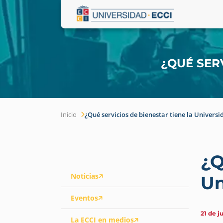
¿QUÉ SER
Inicio
¿Qué servicios de bienestar tiene la Universi
¿Q
Noticias
Un
Eventos
21 de j
La ECCI en medios