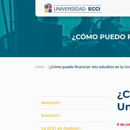
¿CÓMO PUEDO F
Inicio
¿Cómo puedo financiar mis estudios en la Un
¿C
Noticias
Un
Eventos
6 de ju
La ECCI en medios