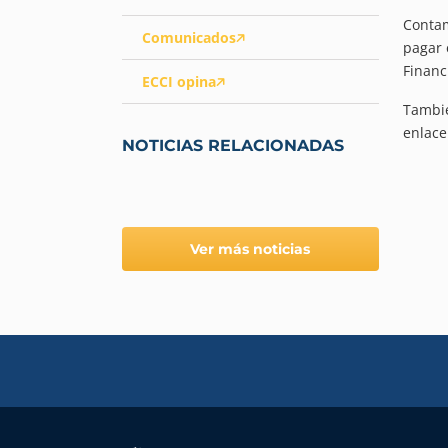
Contam
Comunicados
pagar 
Financ
ECCI opina
Tambié
enlace
NOTICIAS RELACIONADAS
Ver más noticias