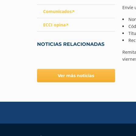
Envíe 
Comunicados
Nom
ECCI opina
Cód
Tít
Rec
NOTICIAS RELACIONADAS
Remita
vierne
Ver más noticias