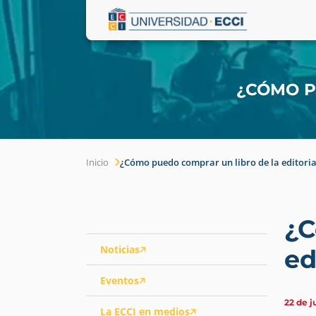
¿CÓMO P
Inicio
¿Cómo puedo comprar un libro de la editoria
¿C
Noticias
ed
Eventos
22 de j
La ECCI en medios