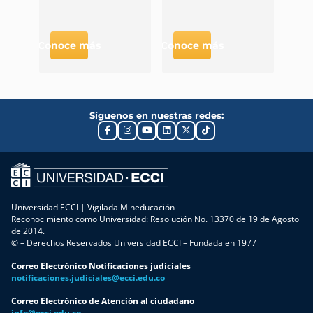
Conoce más
Conoce más
Cono
Síguenos en nuestras redes:
Universidad ECCI | Vigilada Mineducación
Reconocimiento como Universidad: Resolución No. 13370 de 19 de Agosto
de 2014.
© – Derechos Reservados Universidad ECCI – Fundada en 1977
Correo Electrónico Notificaciones judiciales
notificaciones.judiciales@ecci.edu.co
Correo Electrónico de Atención al ciudadano
info@ecci.edu.co