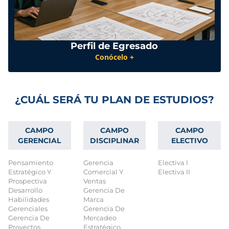
Perfil de Egresado
Conócelo +
¿CUÁL SERÁ TU PLAN DE ESTUDIOS?
CAMPO
CAMPO
CAMPO
GERENCIAL
DISCIPLINAR
ELECTIVO
Pensamiento
Gerencia
Electiva I
Estratégico Y
Comercial Y
Electiva II
Prospectiva
Ventas
Desarrollo
Gerencia De
Habilidades
Marca
Gerenciales
Gerencia De
Gerencia De
Mercadeo
Proyectos
Estratégico