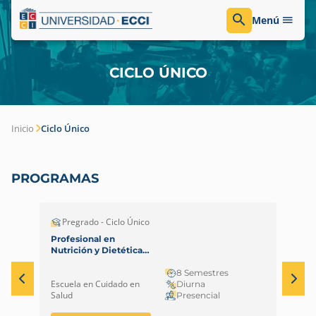
Menú
CICLO ÚNICO
Inicio
Ciclo Único
PROGRAMAS
Pregrado - Ciclo Único
E
Profesional en
Dis
Nutrición y Dietética
de 
Bogotá
Int
8 Semestres
Escuela en Cuidado en
Fech
Diurna
Salud
07/
Presencial