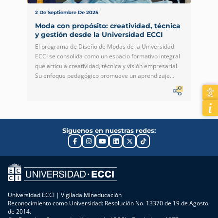
2 De Septiembre De 2025
Moda con propósito: creatividad, técnica
y gestión desde la Universidad ECCI
El programa de Diseño de Modas de la Universidad
ECCI se consolida como un espacio formativo integral
que articula creatividad, técnica y visión empresarial.
Su enfoque pedagógico promueve un aprendizaje
desde la práctica, integrando la ilustración, el
desarrollo técnico, la confección, la producción
industrial y la gestión de marca, todo bajo una
perspectiva de innovación […]
Síguenos en nuestras redes:
Universidad ECCI | Vigilada Mineducación
Reconocimiento como Universidad: Resolución No. 13370 de 19 de Agosto
de 2014.